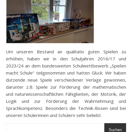
Um unseren Bestand an qualitativ guten Spielen zu
erhöhen, haben wir in den Schuljahren 2016/17 und
2023/24 an dem bundesweiten Schulwettbewerb „Spielen
macht Schule“ teilgenommen und hatten Glück: Wir haben
dutzende neue Spiele verschiedener Verlage gewonnen,
darunter z.B. Spiele zur Förderung der mathematischen
und naturwissenschaftlichen Fähigkeiten, der Motorik, der
Logik und zur Förderung der Wahrnehmung und
Sprachkompetenz. Besonders die Technik-Boxen sind bei
unseren Schülerinnen und Schülern sehr beliebt.
Suchen