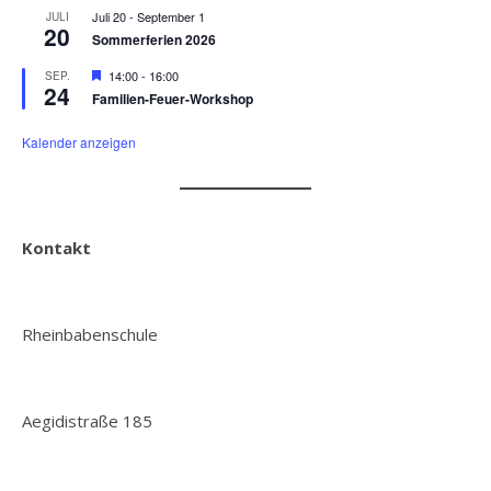
Juli 20
-
September 1
JULI
20
Sommerferien 2026
Hervorgehoben
14:00
-
16:00
SEP.
24
Familien-Feuer-Workshop
Kalender anzeigen
Kontakt
Rheinbabenschule
Aegidistraße 185