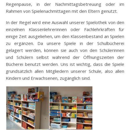
Regenpause, in der Nachmittagsbetreuung oder im
Rahmen von Spielenachmittagen mit den Eltern genutzt.
In der Regel wird eine Auswahl unserer Spielothek von den
einzelnen Klassenlehrerinnen oder Fachlehrkräften für
einige Zeit ausgeliehen, um den Klassenbestand an Spielen
zu ergänzen. Da unsere Spiele in der Schulbücherei
gelagert werden, können sie auch von den Schülerinnen
und Schülern selbst während der Öffnungszeiten der
Bücherei benutzt werden. Uns ist wichtig, dass die Spiele
grundsätzlich allen Mitgliedern unserer Schule, also allen
Kindern und Erwachsenen, zugänglich sind.