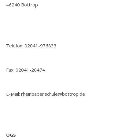
46240 Bottrop
Telefon: 02041-976833
Fax: 02041-20474
E-Mail: rheinbabenschule@bottrop.de
OGS