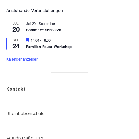
Anstehende Veranstaltungen
Juli 20
-
September 1
JULI
20
Sommerferien 2026
Hervorgehoben
14:00
-
16:00
SEP.
24
Familien-Feuer-Workshop
Kalender anzeigen
Kontakt
Rheinbabenschule
Aegidistraße 185