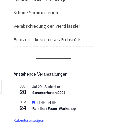
Schöne Sommerferien
Verabschiedung der Viertklässler
Brotzeit – kostenloses Frühstück
Anstehende Veranstaltungen
Juli 20
-
September 1
JULI
20
Sommerferien 2026
Hervorgehoben
14:00
-
16:00
SEP.
24
Familien-Feuer-Workshop
Kalender anzeigen