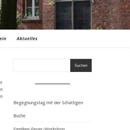
ein
Aktuelles
Suchen
er
en
en
Begegnungstag mit der Schattigen
.
Buche
Familien-Feuer-Workshop