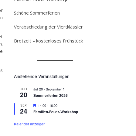
er
Schöne Sommerferien
en
Verabschiedung der Viertklässler
et
Brotzeit – kostenloses Frühstück
n.
ie
as
Anstehende Veranstaltungen
Juli 20
-
September 1
JULI
20
Sommerferien 2026
Hervorgehoben
14:00
-
16:00
SEP.
24
Familien-Feuer-Workshop
Kalender anzeigen