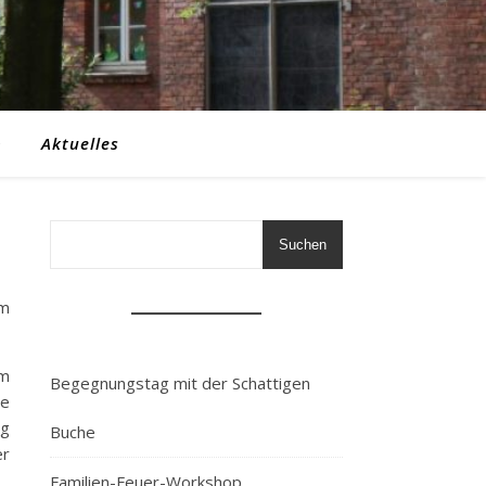
n
Aktuelles
Suchen
em
em
Begegnungstag mit der Schattigen
he
ng
Buche
er
Familien-Feuer-Workshop